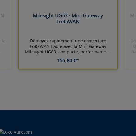
AN
Milesight UG63 - Mini Gateway
Mi
LoRaWAN
 la
Déployez rapidement une couverture
Dé
LoRaWAN fiable avec la Mini Gateway
U
.
Milesight UG63, compacte, performante et
fi
facile à intégrer.
155,80 €*