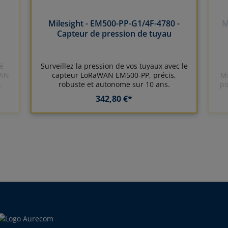
Milesight - EM500-PP-G1/4F-4780 -
M
Capteur de pression de tuyau
é
Surveillez la pression de vos tuyaux avec le
WAN
capteur LoRaWAN EM500-PP, précis,
Mi
robuste et autonome sur 10 ans.
po
342,80 €*